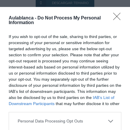
DESCARGAR TEMARIO
Aulablanca -
Do Not Process My Personal
Curso Bonificable: para Trabajadores por cuenta ajena
Information
HORARIO:
INICIA: EN ESPERA DE CONFORMACIÓN DE
If you wish to opt-out of the sale, sharing to third parties, or
GRUPO
processing of your personal or sensitive information for
targeted advertising by us, please use the below opt-out
section to confirm your selection. Please note that after your
–
–
opt-out request is processed you may continue seeing
interest-based ads based on personal information utilized by
MATERIAL: Licencia Temporal de estudiante.
us or personal information disclosed to third parties prior to
your opt-out. You may separately opt-out of the further
disclosure of your personal information by third parties on the
Los horarios se actualizan periódicamente.
IAB’s list of downstream participants. This information may
also be disclosed by us to third parties on the
IAB’s List of
Downstream Participants
that may further disclose it to other
third parties.
Se abrirá la convocatoria que tenga más
solicitudes.
Personal Data Processing Opt Outs