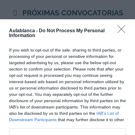
PRÓXIMAS CONVOCATORIAS
GRUPALES
Aulablanca -
Do Not Process My Personal
Information
If you wish to opt-out of the sale, sharing to third parties, or
HORARIO:
FECHA DE INICIO:
processing of your personal or sensitive information for
targeted advertising by us, please use the below opt-out
En espera de conformación de grupo
FECHA DE FIN:
section to confirm your selection. Please note that after your
mínimo.
opt-out request is processed you may continue seeing
interest-based ads based on personal information utilized by
us or personal information disclosed to third parties prior to
SE ABRIRÁ LA CONVOCATORIA CON
LOS HORARIOS SE
your opt-out. You may separately opt-out of the further
METODOLOGÍA PRESENCIAL,
ACTUALIZAN
disclosure of your personal information by third parties on the
ONLINE O MIXTO Y MODALIDAD
PERIÓDICAMENTE
IAB’s list of downstream participants. This information may
(REGULAR Ó INTENSIVA Ó CORTA)
EN FUNCIÓN DE
also be disclosed by us to third parties on the
IAB’s List of
QUE MÁS SOLICITUDES TENGA.
SOLICITUDES.
Downstream Participants
that may further disclose it to other
third parties.