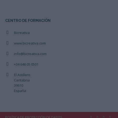
CENTRO DE FORMACIÓN
Bicreativa
www.bicreativa.com
info@bicreativa.com
+34 646 05 0501
El Astillero
Cantabria
39610
España
POLÍTICA DE PROTECCIÓN DE DATOS