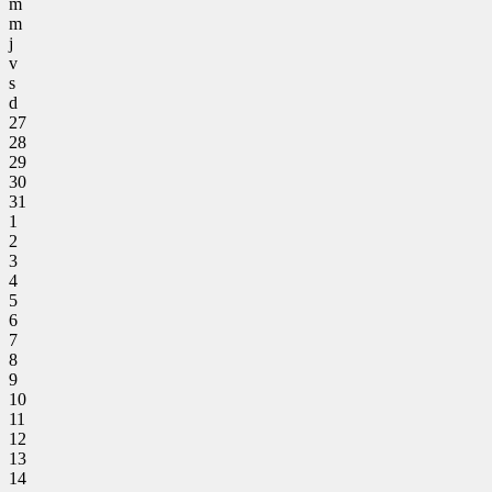
m
m
j
v
s
d
27
28
29
30
31
1
2
3
4
5
6
7
8
9
10
11
12
13
14