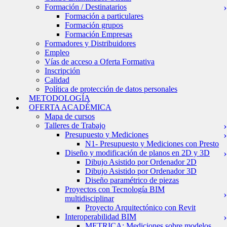
Formación / Destinatarios
Formación a particulares
Formación grupos
Formación Empresas
Formadores y Distribuidores
Empleo
Vías de acceso a Oferta Formativa
Inscripción
Calidad
Política de protección de datos personales
METODOLOGÍA
OFERTA ACADÉMICA
Mapa de cursos
Talleres de Trabajo
Presupuesto y Mediciones
N1- Presupuesto y Mediciones con Presto
Diseño y modificación de planos en 2D y 3D
Dibujo Asistido por Ordenador 2D
Dibujo Asistido por Ordenador 3D
Diseño paramétrico de piezas
Proyectos con Tecnología BIM
multidisciplinar
Proyecto Arquitectónico con Revit
Interoperabilidad BIM
METRICA: Mediciones sobre modelos