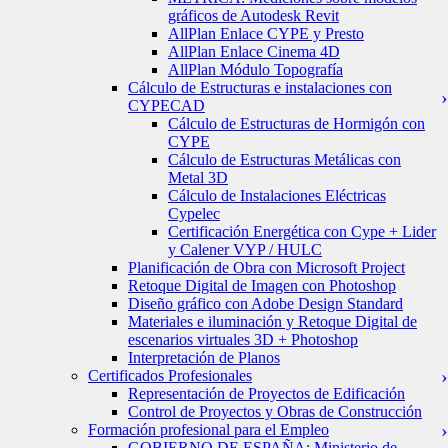
gráficos de Autodesk Revit
AllPlan Enlace CYPE y Presto
AllPlan Enlace Cinema 4D
AllPlan Módulo Topografía
Cálculo de Estructuras e instalaciones con
CYPECAD
Cálculo de Estructuras de Hormigón con
CYPE
Cálculo de Estructuras Metálicas con
Metal 3D
Cálculo de Instalaciones Eléctricas
Cypelec
Certificación Energética con Cype + Lider
y Calener VYP / HULC
Planificación de Obra con Microsoft Project
Retoque Digital de Imagen con Photoshop
Diseño gráfico con Adobe Design Standard
Materiales e iluminación y Retoque Digital de
escenarios virtuales 3D + Photoshop
Interpretación de Planos
Certificados Profesionales
Representación de Proyectos de Edificación
Control de Proyectos y Obras de Construcción
Formación profesional para el Empleo
GOBIERNO DE ESPAÑA: Ministerio de