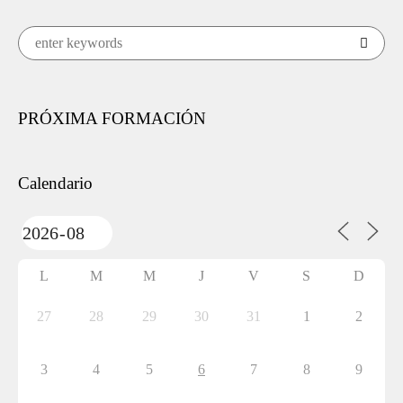
PRÓXIMA FORMACIÓN
Calendario
L
M
M
J
V
S
D
27
28
29
30
31
1
2
3
4
5
6
7
8
9