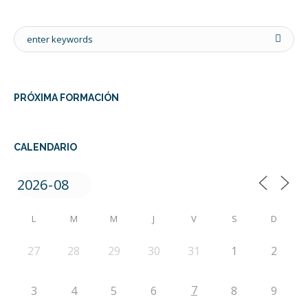
PRÓXIMA FORMACIÓN
CALENDARIO
L
M
M
J
V
S
D
27
28
29
30
31
1
2
7
3
4
5
6
8
9