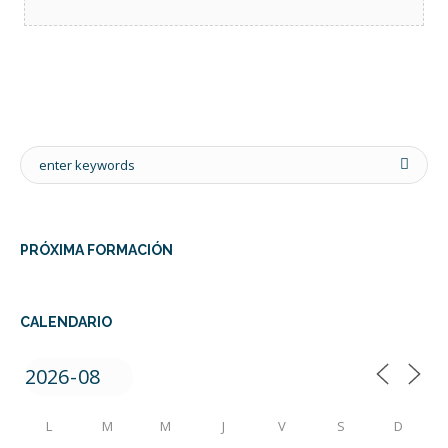
PRÓXIMA FORMACIÓN
CALENDARIO
L
M
M
J
V
S
D