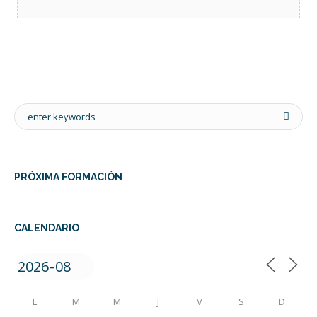
PRÓXIMA FORMACIÓN
CALENDARIO
L
M
M
J
V
S
D