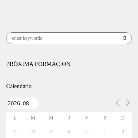
PRÓXIMA FORMACIÓN
Calendario
L
M
M
J
V
S
D
27
28
29
30
31
1
2